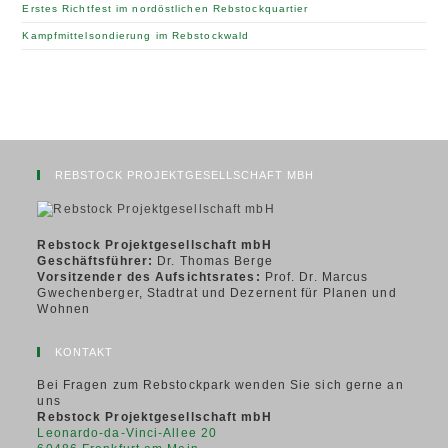
Erstes Richtfest im nordöstlichen Rebstockquartier
Kampfmittelsondierung im Rebstockwald
REBSTOCK PROJEKTGESELLSCHAFT MBH
Rebstock Projektgesellschaft mbH
Geschäftsführer:
Dr. Thomas Berge
Vorsitzender des Aufsichtsrates:
Prof. Dr. Marcus
Gwechenberger, Stadtrat und Dezernent für Planen und
Wohnen
KONTAKT
Bei Fragen zum Rebstockpark wenden Sie sich gerne an
uns
Rebstock Projektgesellschaft mbH
Leonardo-da-Vinci-Allee 20