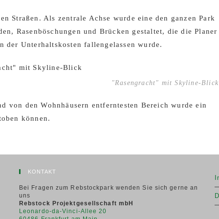
ten Straßen. Als zentrale Achse wurde eine den ganzen Park
n, Rasenböschungen und Brücken gestaltet, die die Planer
n der Unterhaltskosten fallengelassen wurde.
"Rasengracht" mit Skyline-Blick
nd von den Wohnhäusern entferntesten Bereich wurde ein
stoben können.
KONTAKT
I
Bei Fragen zum Rebstockpark wenden Sie sich gerne an
uns
D
Rebstock Projektgesellschaft mbH
Leonardo-da-Vinci-Allee 20